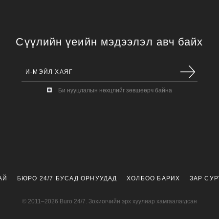
Сүүлийн үеийн мэдээлэл авч байх
Би нууцлалын нөхцлийг зөвшөөрч байна
АЙ
БЮРО 24/7 БУСАД ОРНУУДАД
ХОЛБОО БАРИХ
ЗАР СУ
© 2011–2026 Buro 24/7. Зохиогчийн эрх хуулиар хамгаалагдсан