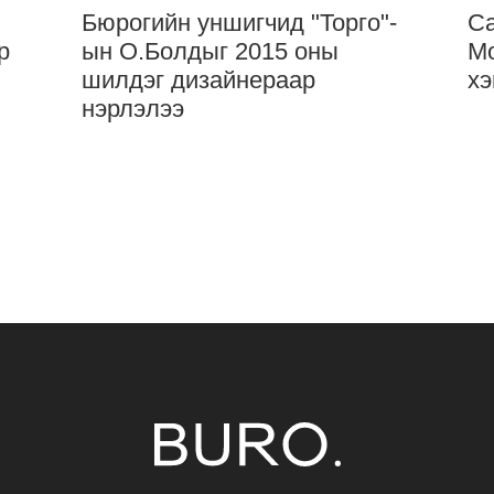
Бюрогийн уншигчид "Торго"-
Са
р
ын О.Болдыг 2015 оны
Мо
шилдэг дизайнераар
хэ
нэрлэлээ