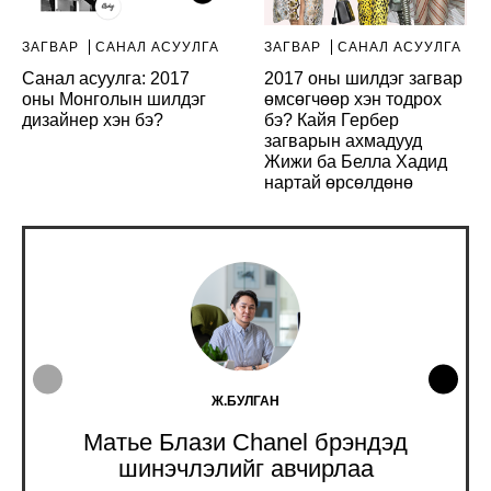
ЗАГВАР
САНАЛ АСУУЛГА
ЗАГВАР
САНАЛ АСУУЛГА
Санал асуулга: 2017
2017 оны шилдэг загвар
оны Монголын шилдэг
өмсөгчөөр хэн тодрох
дизайнер хэн бэ?
бэ? Кайя Гербер
загварын ахмадууд
Жижи ба Белла Хадид
нартай өрсөлдөнө
Ж.БУЛГАН
Матье Блази Chanel брэндэд
шинэчлэлийг авчирлаа