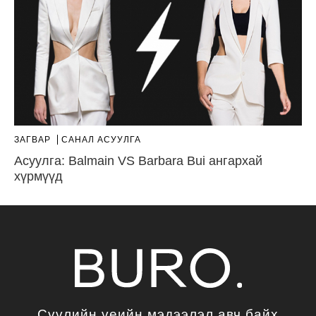
ЗАГВАР
САНАЛ АСУУЛГА
Асуулга: Balmain VS Barbara Bui ангархай
хүрмүүд
Сүүлийн үеийн мэдээлэл авч байх