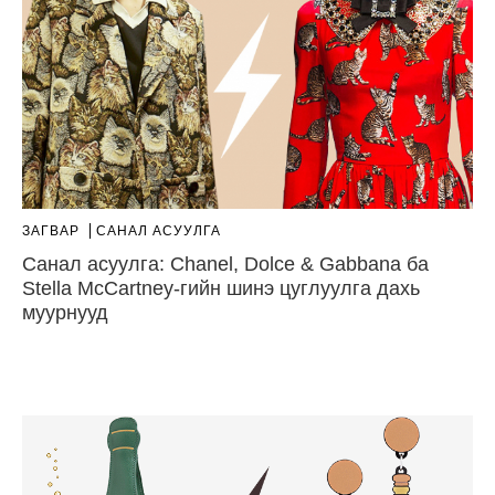
ЗАГВАР
САНАЛ АСУУЛГА
Санал асуулга: Chanel, Dolce & Gabbana ба
Stella McCartney-гийн шинэ цуглуулга дахь
муурнууд