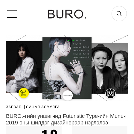
ЗАГВАР
САНАЛ АСУУЛГА
BURO.-гийн уншигчид Futuristic Type-ийн Munu-г
2019 оны шилдэг дизайнераар нэрлэлээ