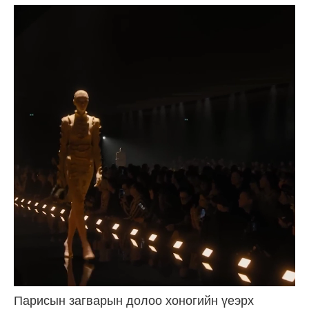
Парисын загварын долоо хоногийн үеэрх