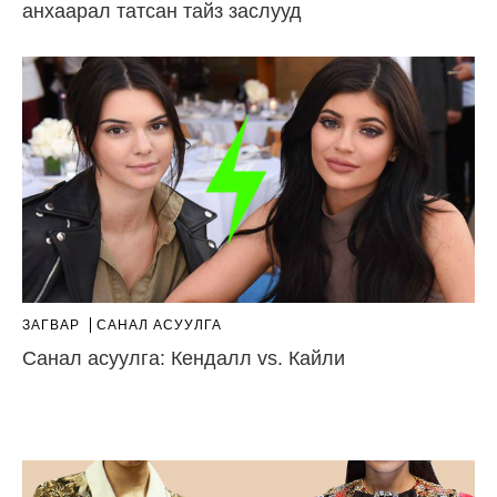
анхаарал татсан тайз заслууд
ЗАГВАР
САНАЛ АСУУЛГА
Санал асуулга: Кендалл vs. Кайли