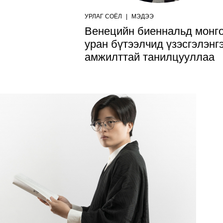
УРЛАГ СОЁЛ
|
МЭДЭЭ
Венецийн биеннальд монг
уран бүтээлчид үзэсгэлэнг
амжилттай танилцууллаа