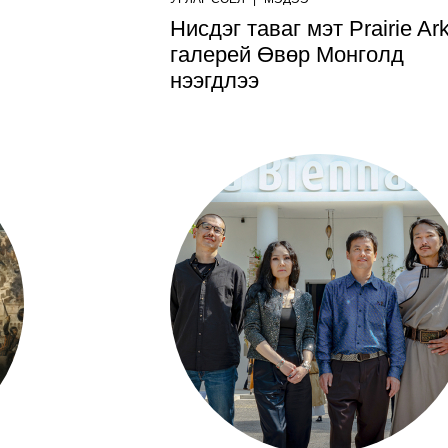
Нисдэг таваг мэт Prairie Ar
галерей Өвөр Монголд
нээгдлээ