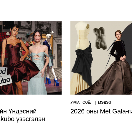
УРЛАГ СОЁЛ
|
МЭДЭЭ
йн Үндэсний
2026 оны Met Gala-г
kubo үзэсгэлэн