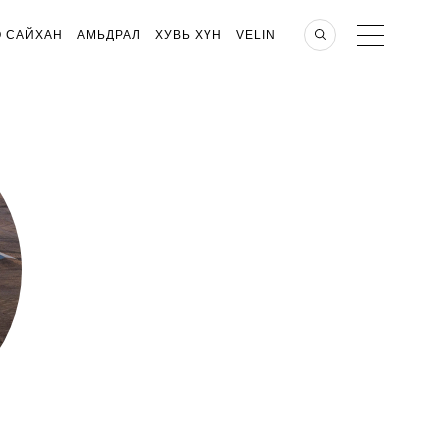
О САЙХАН
АМЬДРАЛ
ХУВЬ ХҮН
VELIN