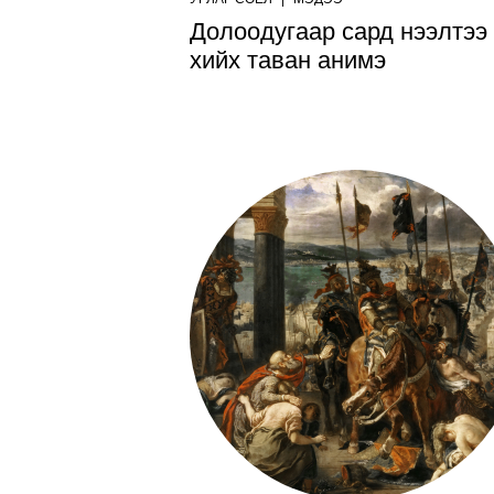
Долоодугаар сард нээлтээ
хийх таван анимэ