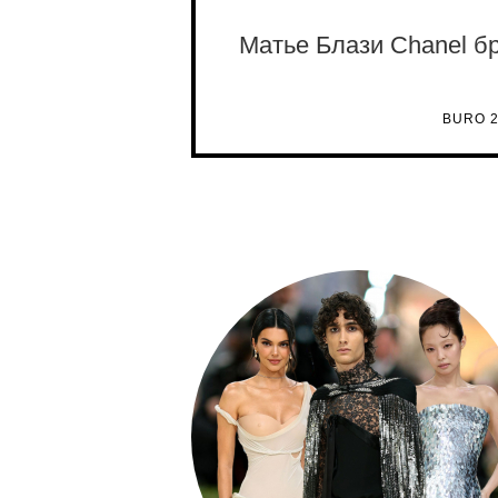
Матье Блази Chanel б
BURO 