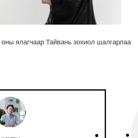
 оны ялагчаар Тайвань зохиол шалгарлаа