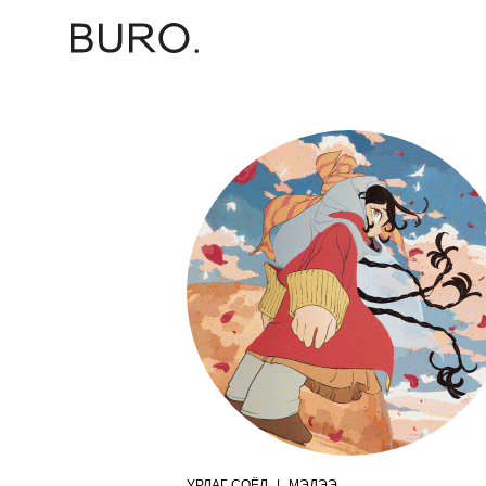
УРЛАГ СОЁЛ
|
МЭДЭЭ