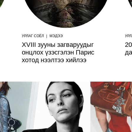
УРЛАГ СОЁЛ
|
МЭДЭЭ
УРЛ
XVIII зууны загваруудыг
20
онцлох үзэсгэлэн Парис
да
хотод нээлтээ хийлээ