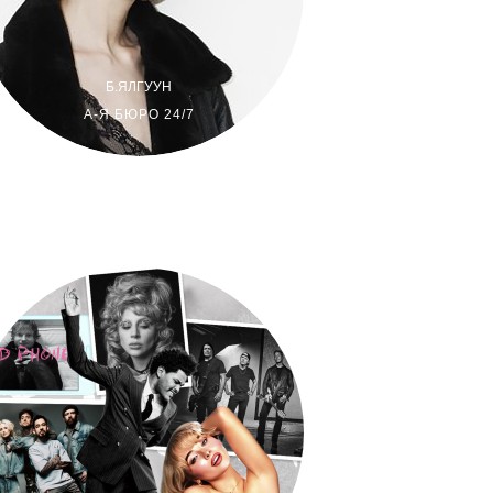
Ж.ЧИНБАТ
Velin сэтгүүл: Монгол зургийн хоёр тай
Б.ЯЛГУУН
А-Я БЮРО 24/7
BURO 24/7 НИЙТЛЭЛЧИД