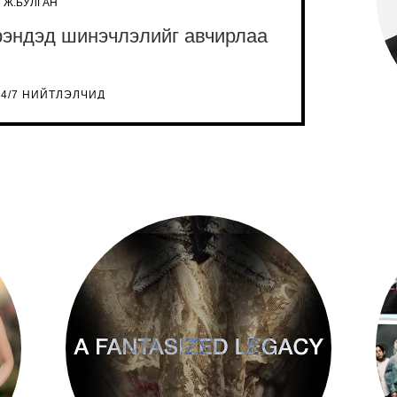
Ж.БУЛГАН
рэндэд шинэчлэлийг авчирлаа
24/7 НИЙТЛЭЛЧИД