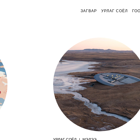
ЗАГВАР
УРЛАГ СОЁЛ
ГО
УРЛАГ СОЁЛ
|
МЭДЭЭ