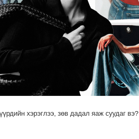
үүрдийн хэрэглээ, зөв дадал яаж суудаг вэ?