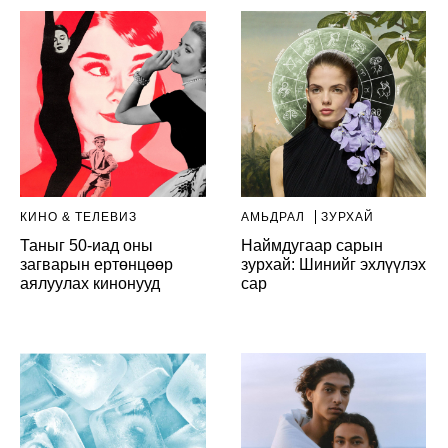
КИНО & ТЕЛЕВИЗ
АМЬДРАЛ
ЗУРХАЙ
Таныг 50-иад оны
Наймдугаар сарын
загварын ертөнцөөр
зурхай: Шинийг эхлүүлэх
аялуулах кинонууд
сар