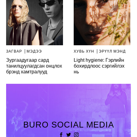
ЗАГВАР
МЭДЭЭ
ХУВЬ ХҮН
ЭРҮҮЛ МЭНД
Зургаадугаар сард
Light hygiene: Гэрлийн
танилцуулагдсан онцлох
бохирдлоос сэргийлэх
брэнд хамтралууд
нь
BURO SOCIAL MEDIA