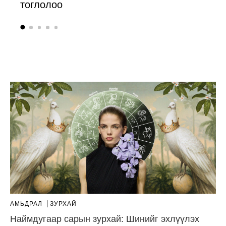
тоглолоо
боллоо
АМЬДРАЛ
ЗУРХАЙ
Наймдугаар сарын зурхай: Шинийг эхлүүлэх