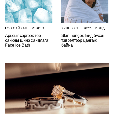
ГОО САЙХАН
МЭДЭЭ
ХУВЬ ХҮН
ЭРҮҮЛ МЭНД
Арьсыг сэргээх гоо
Skin hunger: Бид бүхэн
сайхны шинэ хандлага:
тэврэлтээр цангаж
Face Ice Bath
байна