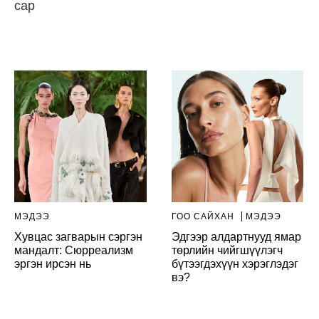
сар
МЭДЭЭ
ГОО САЙХАН
МЭДЭЭ
Хувцас загварын сэргэн
Эдгээр алдартнууд ямар
мандалт: Сюрреализм
төрлийн чийгшүүлэгч
эргэн ирсэн нь
бүтээгдэхүүн хэрэглэдэг
вэ?