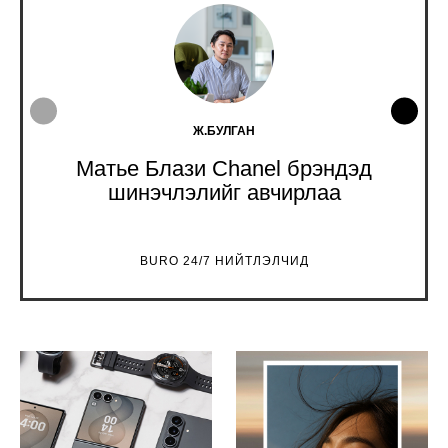
Ж.БУЛГАН
Матье Блази Chanel брэндэд
шинэчлэлийг авчирлаа
BURO 24/7 НИЙТЛЭЛЧИД