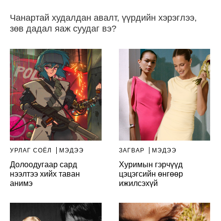
Чанартай худалдан авалт, үүрдийн хэрэглээ,
зөв дадал яаж суудаг вэ?
УРЛАГ СОЁЛ
МЭДЭЭ
ЗАГВАР
МЭДЭЭ
Долоодугаар сард
Хуримын гэрчүүд
нээлтээ хийх таван
цэцэгсийн өнгөөр
анимэ
ижилсэхүй