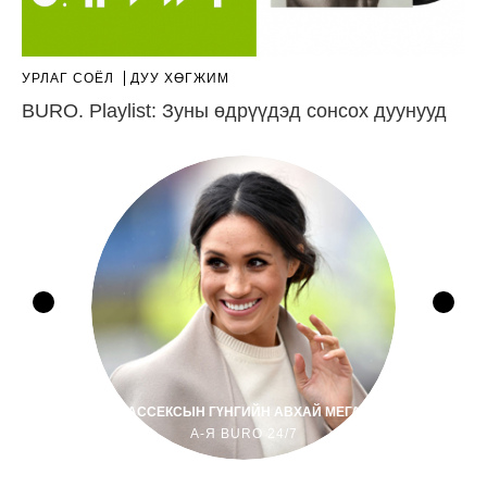
УРЛАГ СОЁЛ
ДУУ ХӨГЖИМ
BURO. Playlist: Зуны өдрүүдэд сонсох дуунууд
САССЕКСЫН ГҮНГИЙН АВХАЙ МЕГАН
А-Я BURO 24/7