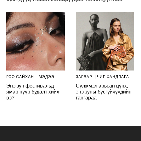
ГОО САЙХАН
МЭДЭЭ
ЗАГВАР
ЧИГ ХАНДЛАГА
Энэ зун фестивальд
Сүлжмэл арьсан цүнх,
ямар нүүр будалт хийх
энэ зуны бүсгүйчүүдийн
вэ?
гангараа