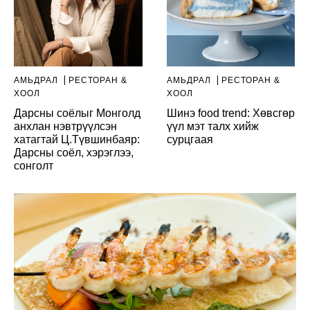
АМЬДРАЛ
РЕСТОРАН &
АМЬДРАЛ
РЕСТОРАН &
ХООЛ
ХООЛ
Дарсны соёлыг Монголд
Шинэ food trend: Хөвсгөр
анхлан нэвтрүүлсэн
үүл мэт талх хийж
хатагтай Ц.Түвшинбаяр:
сурцгаая
Дарсны соёл, хэрэглээ,
сонголт