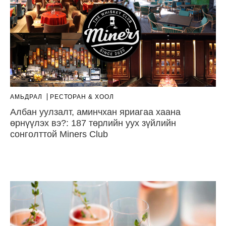
АМЬДРАЛ
РЕСТОРАН & ХООЛ
Албан уулзалт, аминчхан яриагаа хаана
өрнүүлэх вэ?: 187 төрлийн уух зүйлийн
сонголттой Miners Club