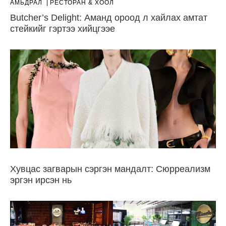
АМЬДРАЛ
РЕСТОРАН & ХООЛ
Butcher’s Delight: Аманд ороод л хайлах амтат
стейкийг гэртээ хийцгээе
Хувцас загварын сэргэн мандалт: Сюрреализм
эргэн ирсэн нь