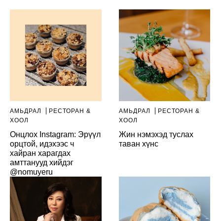
АМЬДРАЛ
РЕСТОРАН &
АМЬДРАЛ
РЕСТОРАН &
ХООЛ
ХООЛ
Онцлох Instagram: Эрүүл
Жин нэмэхэд туслах
орцтой, идэхээс ч
таван хүнс
хайран харагдах
амттанууд хийдэг
@nomuyeru