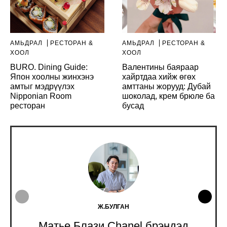
АМЬДРАЛ
РЕСТОРАН &
АМЬДРАЛ
РЕСТОРАН &
ХООЛ
ХООЛ
BURO. Dining Guide:
Валентины баяраар
Япон хоолны жинхэнэ
хайртдаа хийж өгөх
амтыг мэдрүүлэх
амттаны жорууд: Дубай
Nipponian Room
шоколад, крем брюле ба
ресторан
бусад
Ж.БУЛГАН
Матье Блази Chanel брэндэд