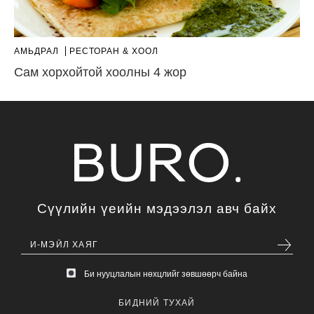
АМЬДРАЛ
РЕСТОРАН & ХООЛ
Сам хорхойтой хоолны 4 жор
Сүүлийн үеийн мэдээлэл авч байх
Би нууцлалын нөхцлийг зөвшөөрч байна
БИДНИЙ ТУХАЙ