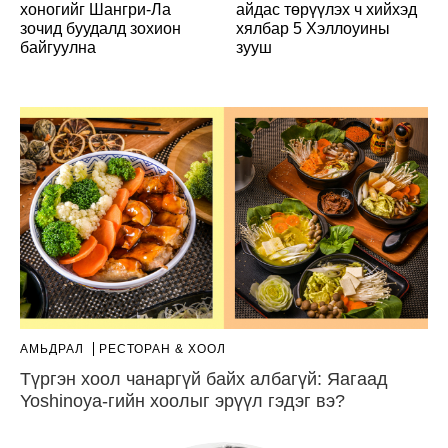
хоногийг Шангри-Ла
айдас төрүүлэх ч хийхэд
зочид буудалд зохион
хялбар 5 Хэллоуины
байгуулна
зууш
АМЬДРАЛ
РЕСТОРАН & ХООЛ
Түргэн хоол чанаргүй байх албагүй: Яагаад
Yoshinoya-гийн хоолыг эрүүл гэдэг вэ?