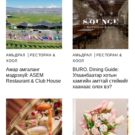
АМЬДРАЛ
РЕСТОРАН &
АМЬДРАЛ
РЕСТОРАН &
ХООЛ
ХООЛ
Амар амгаланг
BURO. Dining Guide:
мэдрэхүй: ASEM
Улаанбаатар хотын
Restaurant & Club House
хамгийн амттай стейкийг
хаанаас олох вэ?