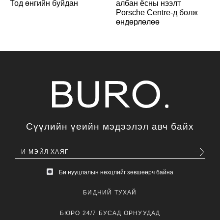
Тод өнгийн буйдан
албан ёсны нээлт
Porsche Centre-д болж
өндөрлөлөө
Сүүлийн үеийн мэдээлэл авч байх
Би нууцлалын нөхцлийг зөвшөөрч байна
БИДНИЙ ТУХАЙ
БЮРО 24/7 БУСАД ОРНУУДАД