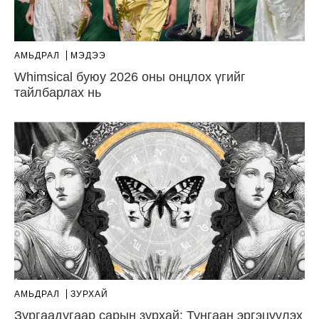
АМЬДРАЛ
МЭДЭЭ
Whimsical буюу 2026 оны онцлох үгийг
тайлбарлах нь
АМЬДРАЛ
ЗУРХАЙ
Зургаадугаар сарын зурхай: Тунгаан эргэцүүлэх