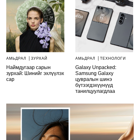
АМЬДРАЛ
ЗУРХАЙ
АМЬДРАЛ
ТЕХНОЛОГИ
Наймдугаар сарын
Galaxy Unpacked:
зурхай: Шинийг эхлүүлэх
Samsung Galaxy
сар
цувралын шинэ
бүтээгдэхүүнүүд
танилцуулагдлаа