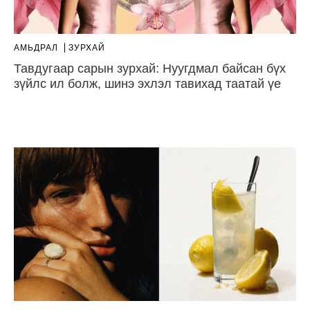
АМЬДРАЛ
ЗУРХАЙ
Тавдугаар сарын зурхай: Нуугдмал байсан бүх
зүйлс ил болж, шинэ эхлэл тавихад таатай үе