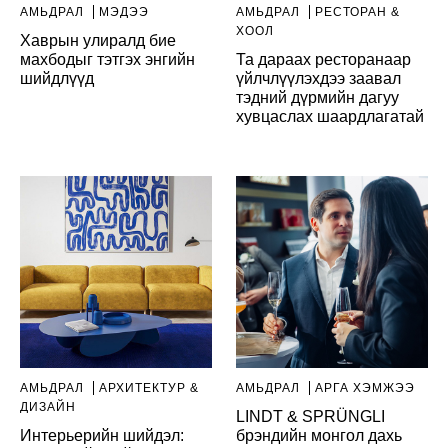
АМЬДРАЛ
МЭДЭЭ
АМЬДРАЛ
РЕСТОРАН &
ХООЛ
Хаврын улиралд бие
махбодыг тэтгэх энгийн
Та дараах ресторанаар
шийдлүүд
үйлчлүүлэхдээ заавал
тэдний дүрмийн дагуу
хувцаслах шаардлагатай
АМЬДРАЛ
AРХИТЕКТУР &
АМЬДРАЛ
АРГА ХЭМЖЭЭ
ДИЗАЙН
LINDT & SPRÜNGLI
Интерьерийн шийдэл:
брэндийн монгол дахь