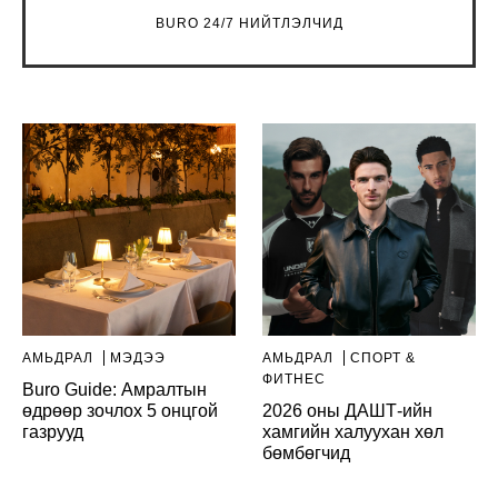
BURO 24/7 НИЙТЛЭЛЧИД
АМЬДРАЛ
МЭДЭЭ
АМЬДРАЛ
СПОРТ &
ФИТНЕС
Buro Guide: Амралтын
өдрөөр зочлох 5 онцгой
2026 оны ДАШТ-ийн
газрууд
хамгийн халуухан хөл
бөмбөгчид