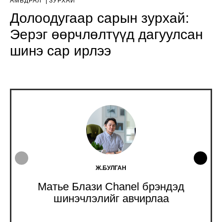
АМЬДРАЛ
ЗУРХАЙ
Долоодугаар сарын зурхай:
Эерэг өөрчлөлтүүд дагуулсан
шинэ сар ирлээ
Ж.БУЛГАН
Матье Блази Chanel брэндэд
шинэчлэлийг авчирлаа