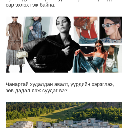
сар эхлэх гэж байна.
Чанартай худалдан авалт, үүрдийн хэрэглээ,
зөв дадал яаж суудаг вэ?