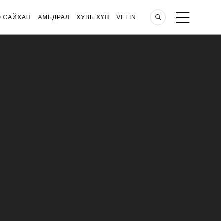
О САЙХАН
АМЬДРАЛ
ХУВЬ ХҮН
VELIN