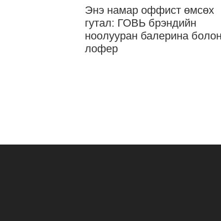
Энэ намар оффист өмсөх
гутал: ГОВЬ брэндийн
ноолууран балерина боло
лофер