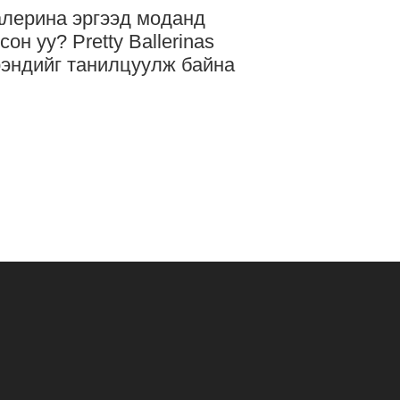
лерина эргээд моданд
сон уу? Pretty Ballerinas
эндийг танилцуулж байна