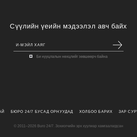
Сүүлийн үеийн мэдээлэл авч байх
Би нууцлалын нөхцлийг зөвшөөрч байна
АЙ
БЮРО 24/7 БУСАД ОРНУУДАД
ХОЛБОО БАРИХ
ЗАР СУ
© 2011–2026 Buro 24/7. Зохиогчийн эрх хуулиар хамгаалагдсан