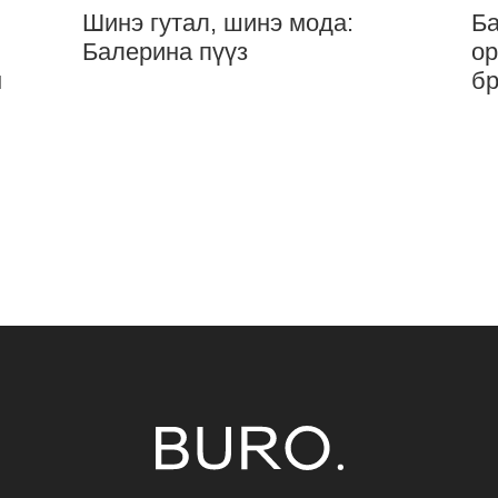
Шинэ гутал, шинэ мода:
Ба
Балерина пүүз
ор
н
бр