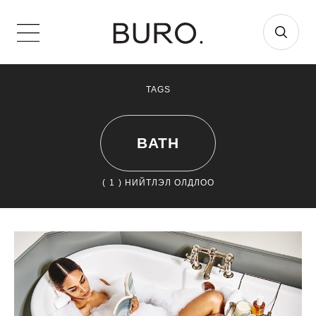
TAGS
BATH
(
1
) НИЙТЛЭЛ ОЛДЛОО