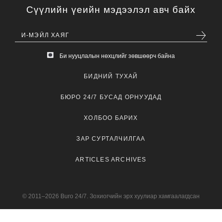
Сүүлийн үеийн мэдээлэл авч байх
Би нууцлалын нөхцлийг зөвшөөрч байна
БИДНИЙ ТУХАЙ
БЮРО 24/7 БУСАД ОРНУУДАД
ХОЛБОО БАРИХ
ЗАР СУРТАЛЧИЛГАА
ARTICLES ARCHIVES
© 2011–2026 Buro 24/7. Зохиогчийн эрх хуулиар хамгаалагдсан