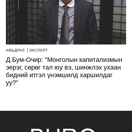
АМЬДРАЛ
ЭКСПЕРТ
Д.Бум-Очир: "Монголын капитализмын
эерэг, сөрөг тал юу вэ, шинжлэх ухаан
бидний итгэл үнэмшилд харшилдаг
уу?"