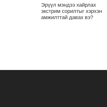
Эрүүл мэндээ хайрлах
экстрим сорилтыг хэрхэн
амжилттай давах вэ?