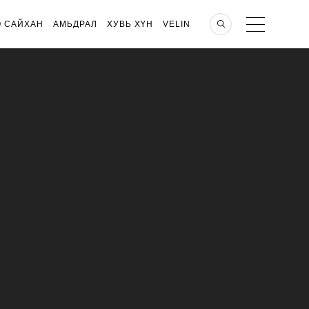
О САЙХАН
АМЬДРАЛ
ХУВЬ ХҮН
VELIN