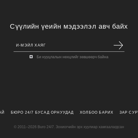
Сүүлийн үеийн мэдээлэл авч байх
Би нууцлалын нөхцлийг зөвшөөрч байна
АЙ
БЮРО 24/7 БУСАД ОРНУУДАД
ХОЛБОО БАРИХ
ЗАР СУ
© 2011–2026 Buro 24/7. Зохиогчийн эрх хуулиар хамгаалагдсан