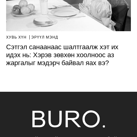
ХУВЬ ХҮН
ЭРҮҮЛ МЭНД
Сэтгэл санаанаас шалтгаалж хэт их
идэх нь: Хэрэв зөвхөн хоолноос аз
жаргалыг мэдэрч байвал яах вэ?