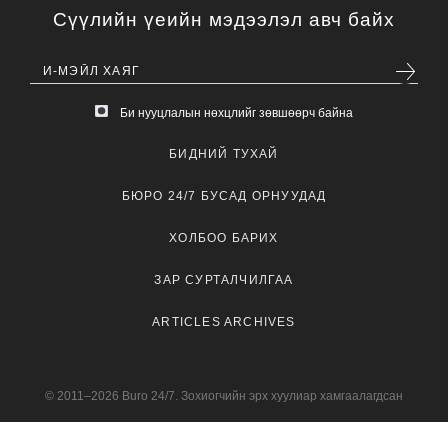
Сүүлийн үеийн мэдээлэл авч байх
Би нууцлалын нөхцлийг зөвшөөрч байна
БИДНИЙ ТУХАЙ
БЮРО 24/7 БУСАД ОРНУУДАД
ХОЛБОО БАРИХ
ЗАР СУРТАЛЧИЛГАА
ARTICLES ARCHIVES
© 2011–2026 Buro 24/7. Зохиогчийн эрх хуулиар хамгаалагдсан