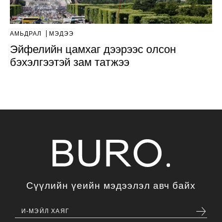
АМЬДРАЛ
МЭДЭЭ
Эйфелийн цамхаг дээрээс олсон
бэхэлгээтэй зам татжээ
Сүүлийн үеийн мэдээлэл авч байх