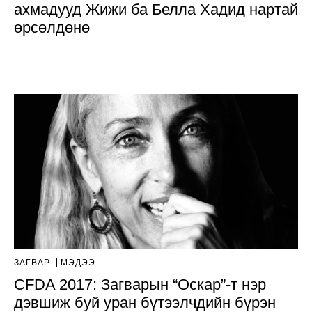
ахмадууд Жижи ба Белла Хадид нартай
өрсөлдөнө
ЗАГВАР
МЭДЭЭ
CFDA 2017: Загварын “Оскар”-т нэр
дэвшиж буй уран бүтээлчдийн бүрэн