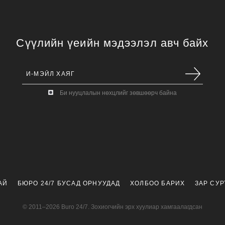
Сүүлийн үеийн мэдээлэл авч байх
Би нууцлалын нөхцлийг зөвшөөрч байна
АЙ
БЮРО 24/7 БУСАД ОРНУУДАД
ХОЛБОО БАРИХ
ЗАР СУ
© 2011–2026 Buro 24/7. Зохиогчийн эрх хуулиар хамгаалагдсан