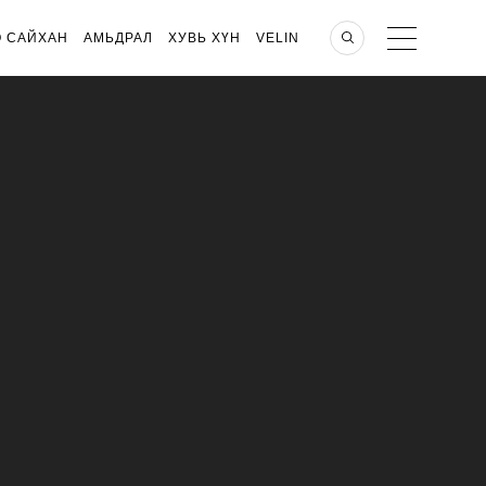
О САЙХАН
АМЬДРАЛ
ХУВЬ ХҮН
VELIN