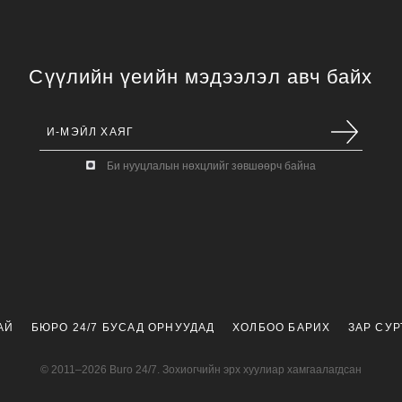
Сүүлийн үеийн мэдээлэл авч байх
Би нууцлалын нөхцлийг зөвшөөрч байна
АЙ
БЮРО 24/7 БУСАД ОРНУУДАД
ХОЛБОО БАРИХ
ЗАР СУ
© 2011–2026 Buro 24/7. Зохиогчийн эрх хуулиар хамгаалагдсан