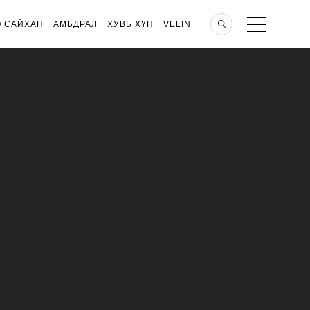
О САЙХАН
АМЬДРАЛ
ХУВЬ ХҮН
VELIN