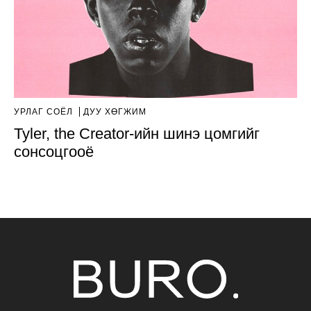
УРЛАГ СОЁЛ
ДУУ ХӨГЖИМ
Tyler, the Creator-ийн шинэ цомгийг
сонсоцгооё