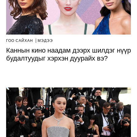
ГОО САЙХАН
МЭДЭЭ
Каннын кино наадам дээрх шилдэг нүүр
будалтуудыг хэрхэн дуурайх вэ?