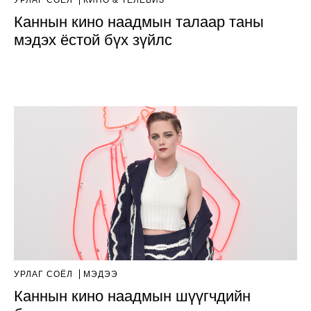
УРЛАГ СОЁЛ
КИНО & ТЕЛЕВИЗ
Каннын кино наадмын талаар таны
мэдэх ёстой бүх зүйлс
УРЛАГ СОЁЛ
МЭДЭЭ
Каннын кино наадмын шүүгчдийн