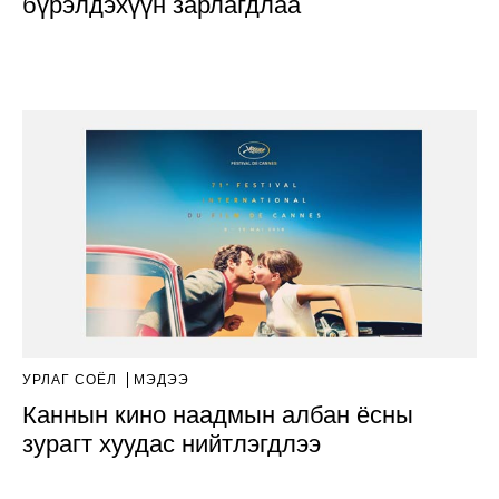
бүрэлдэхүүн зарлагдлаа
УРЛАГ СОЁЛ
МЭДЭЭ
Каннын кино наадмын албан ёсны
зурагт хуудас нийтлэгдлээ