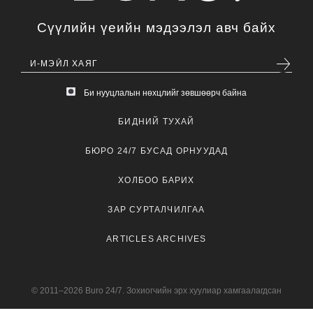
Сүүлийн үеийн мэдээлэл авч байх
Би нууцлалын нөхцлийг зөвшөөрч байна
БИДНИЙ ТУХАЙ
БЮРО 24/7 БУСАД ОРНУУДАД
ХОЛБОО БАРИХ
ЗАР СУРТАЛЧИЛГАА
ARTICLES ARCHIVES
© 2011–2026 Buro 24/7. Зохиогчийн эрх хуулиар хамгаалагдсан