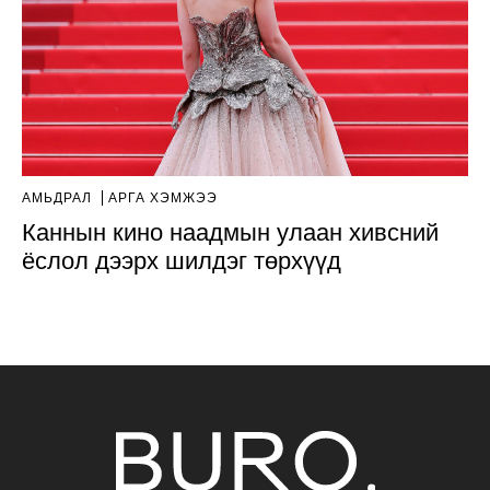
АМЬДРАЛ
АРГА ХЭМЖЭЭ
Каннын кино наадмын улаан хивсний
ёслол дээрх шилдэг төрхүүд