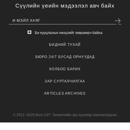
Сүүлийн үеийн мэдээлэл авч байх
Би нууцлалын нөхцлийг зөвшөөрч байна
БИДНИЙ ТУХАЙ
БЮРО 24/7 БУСАД ОРНУУДАД
ХОЛБОО БАРИХ
ЗАР СУРТАЛЧИЛГАА
ARTICLES ARCHIVES
© 2011–2026 Buro 24/7. Зохиогчийн эрх хуулиар хамгаалагдсан