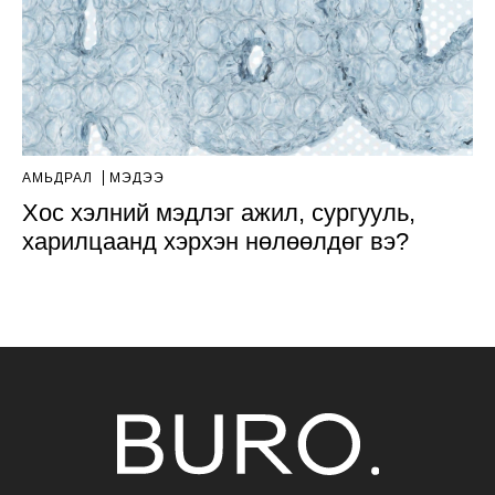
АМЬДРАЛ
МЭДЭЭ
Хоc хэлний мэдлэг ажил, сургууль,
харилцаанд хэрхэн нөлөөлдөг вэ?