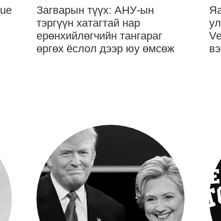
gue
Загварын түүх: АНУ-ын
Яа
тэргүүн хатагтай нар
ул
ерөнхийлөгчийн тангараг
Ve
өргөх ёслол дээр юу өмсөж
вэ
байсан бэ?