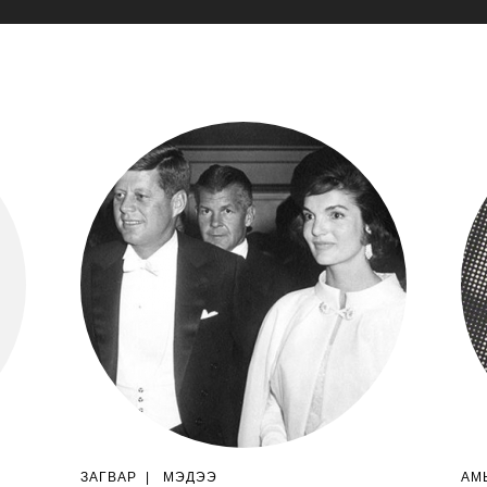
ЗАГВАР
|
МЭДЭЭ
АМ