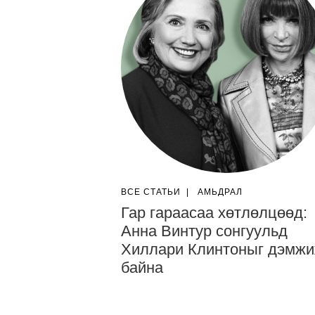
ВСЕ СТАТЬИ
|
АМЬДРАЛ
Гар гараасаа хөтлөлцөөд:
Анна Винтур сонгуульд
Хиллари Клинтоныг дэмж
байна