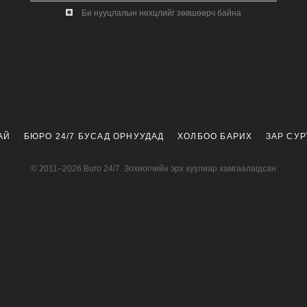
Би нууцлалын нөхцлийг зөвшөөрч байна
АЙ
БЮРО 24/7 БУСАД ОРНУУДАД
ХОЛБОО БАРИХ
ЗАР СУ
© 2011–2026 Buro 24/7. Зохиогчийн эрх хуулиар хамгаалагдсан