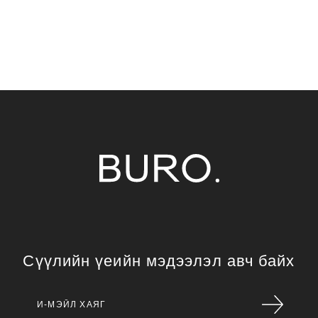
Сүүлийн үеийн мэдээлэл авч байх