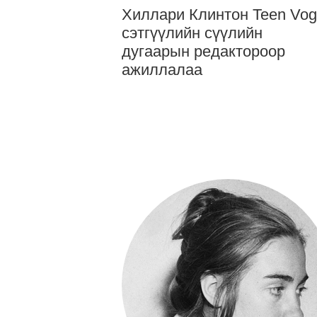
Хиллари Клинтон Teen Vo
сэтгүүлийн сүүлийн
дугаарын редактороор
ажиллалаа