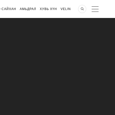
О САЙХАН
АМЬДРАЛ
ХУВЬ ХҮН
VELIN