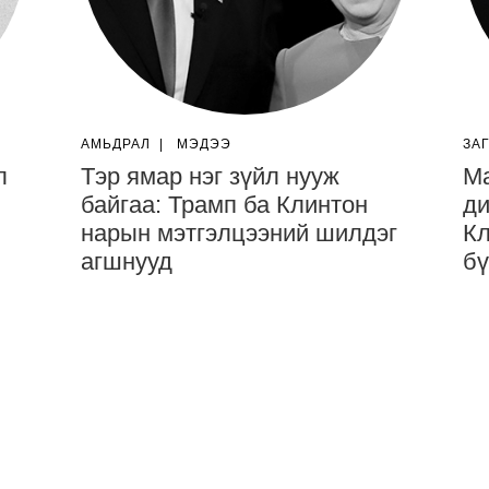
АМЬДРАЛ
|
МЭДЭЭ
ЗА
л
Тэр ямар нэг зүйл нууж
Ма
байгаа: Трамп ба Клинтон
ди
нарын мэтгэлцээний шилдэг
Кл
агшнууд
бү