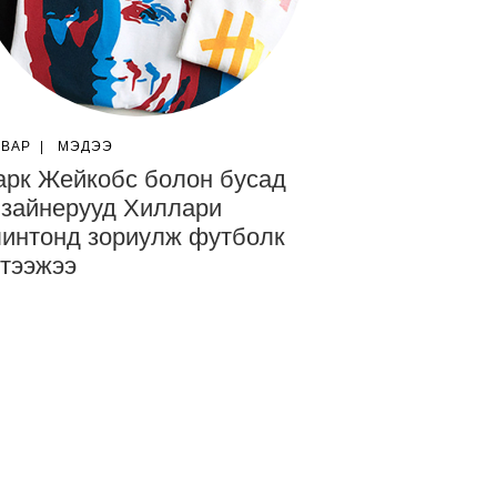
ГВАР
|
МЭДЭЭ
рк Жейкобс болон бусад
зайнерууд Хиллари
интонд зориулж футболк
тээжээ