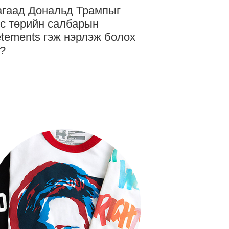
гаад Дональд Трампыг
с төрийн салбарын
tements гэж нэрлэж болох
?