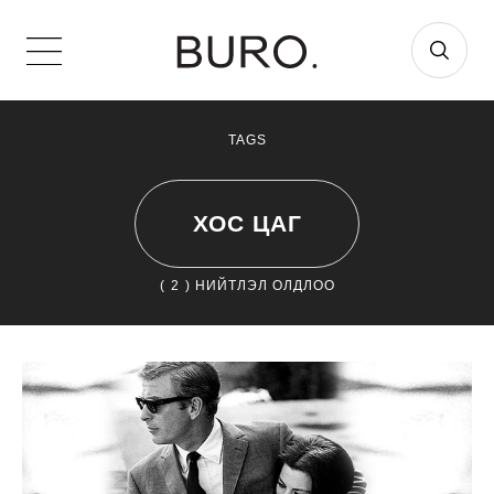
TAGS
ХОС ЦАГ
(
2
) НИЙТЛЭЛ ОЛДЛОО