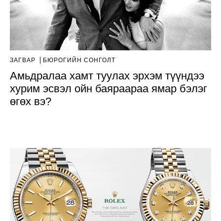
ЗАГВАР
БЮРОГИЙН СОНГОЛТ
Амьдралаа хамт туулах эрхэм түүндээ
хурим эсвэл ойн баяраараа ямар бэлэг
өгөх вэ?