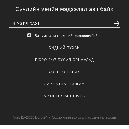
Сүүлийн үеийн мэдээлэл авч байх
Би нууцлалын нөхцлийг зөвшөөрч байна
БИДНИЙ ТУХАЙ
БЮРО 24/7 БУСАД ОРНУУДАД
ХОЛБОО БАРИХ
ЗАР СУРТАЛЧИЛГАА
ARTICLES ARCHIVES
© 2011–2026 Buro 24/7. Зохиогчийн эрх хуулиар хамгаалагдсан