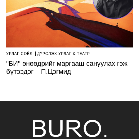
УРЛАГ СОЁЛ
ДҮРСЛЭХ УРЛАГ & ТЕАТР
"БИ" өнөөдрийг маргааш сануулах гэж
бүтээдэг – П.Цэгмид