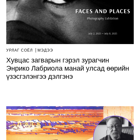
УРЛАГ СОЁЛ
МЭДЭЭ
Хувцас загварын гэрэл зурагчин
Энрико Лабриола манай улсад өөрийн
үзэсгэлэнгээ дэлгэнэ