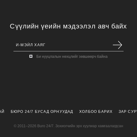
Сүүлийн үеийн мэдээлэл авч байх
Би нууцлалын нөхцлийг зөвшөөрч байна
АЙ
БЮРО 24/7 БУСАД ОРНУУДАД
ХОЛБОО БАРИХ
ЗАР СУ
© 2011–2026 Buro 24/7. Зохиогчийн эрх хуулиар хамгаалагдсан