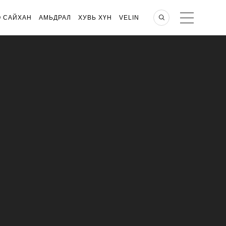
О САЙХАН
АМЬДРАЛ
ХУВЬ ХҮН
VELIN