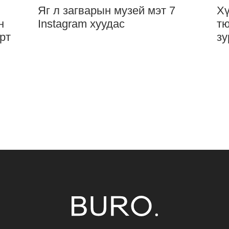
Яг л загварын музей мэт 7
Хү
н
Instagram хуудас
тю
рт
зу