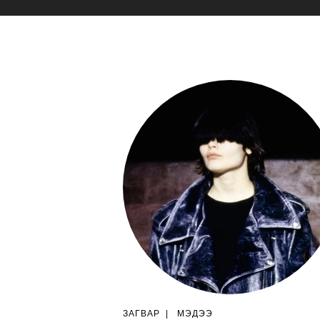
ЗАГВАР
|
МЭДЭЭ