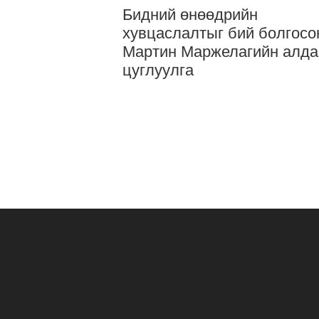
Бидний өнөөдрийн
хувцаслалтыг бий болгосо
Мартин Маржелагийн алда
цуглуулга