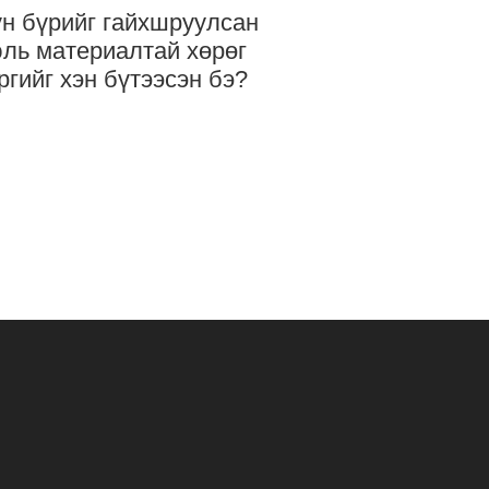
н бүрийг гайхшруулсан
ль материалтай хөрөг
ргийг хэн бүтээсэн бэ?