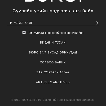
Сүүлийн үеийн мэдээлэл авч байх
Би нууцлалын нөхцлийг зөвшөөрч байна
БИДНИЙ ТУХАЙ
БЮРО 24/7 БУСАД ОРНУУДАД
ХОЛБОО БАРИХ
ЗАР СУРТАЛЧИЛГАА
ARTICLES ARCHIVES
© 2011–2026 Buro 24/7. Зохиогчийн эрх хуулиар хамгаалагдсан