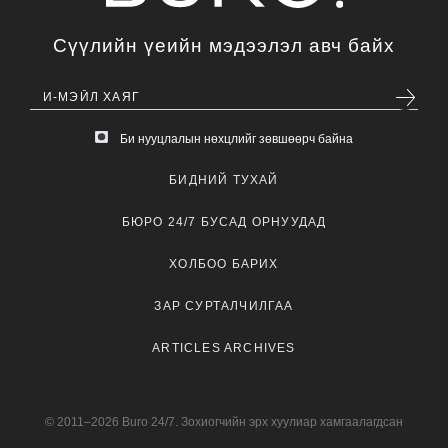
Сүүлийн үеийн мэдээлэл авч байх
Би нууцлалын нөхцлийг зөвшөөрч байна
БИДНИЙ ТУХАЙ
БЮРО 24/7 БУСАД ОРНУУДАД
ХОЛБОО БАРИХ
ЗАР СУРТАЛЧИЛГАА
ARTICLES ARCHIVES
© 2011–2026 Buro 24/7. Зохиогчийн эрх хуулиар хамгаалагдсан