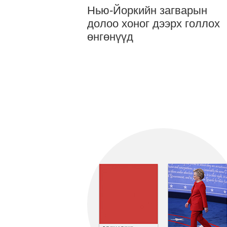
Нью-Йоркийн загварын
долоо хоног дээрх голлох
өнгөнүүд