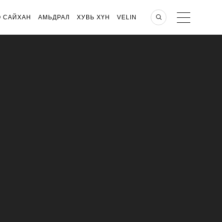
О САЙХАН
АМЬДРАЛ
ХУВЬ ХҮН
VELIN