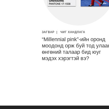
ЗАГВАР
|
ЧИГ ХАНДЛАГА
“Millennial pink”-ийн оронд
моодонд орж буй тод улаа
өнгөний талаар бид юуг
мэдэх хэрэгтэй вэ?