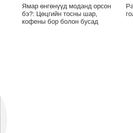
Ямар өнгөнүүд моданд орсон
Pa
бэ?: Цөцгийн тосны шар,
го
кофены бор болон бусад