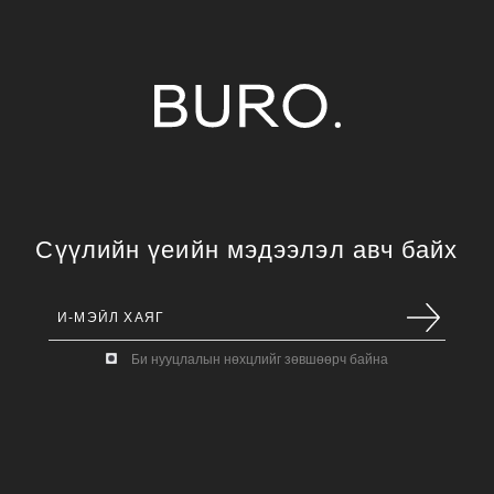
Сүүлийн үеийн мэдээлэл авч байх
Би нууцлалын нөхцлийг зөвшөөрч байна