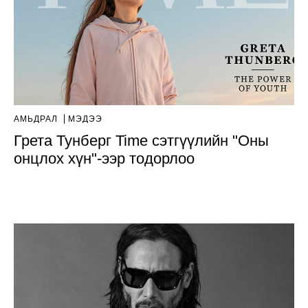
АМЬДРАЛ
МЭДЭЭ
Грета Тунберг Time сэтгүүлийн "Оны
онцлох хүн"-ээр тодорлоо