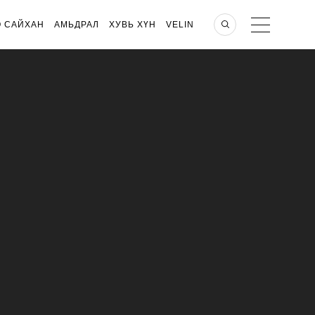
О САЙХАН
АМЬДРАЛ
ХУВЬ ХҮН
VELIN