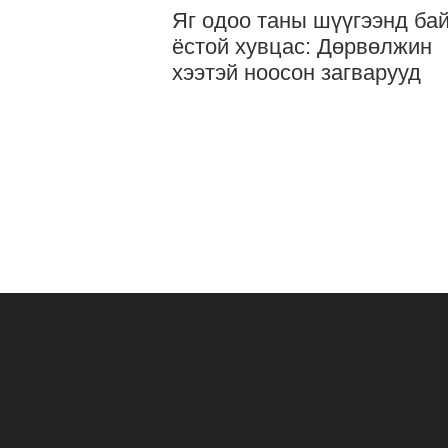
Яг одоо таны шүүгээнд ба
ёстой хувцас: Дөрвөлжин
хээтэй ноосон загварууд