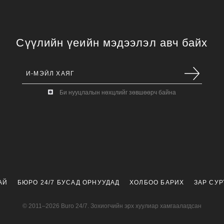
Сүүлийн үеийн мэдээлэл авч байх
Би нууцлалын нөхцлийг зөвшөөрч байна
АЙ
БЮРО 24/7 БУСАД ОРНУУДАД
ХОЛБОО БАРИХ
ЗАР СУ
© 2011–2026 Buro 24/7. Зохиогчийн эрх хуулиар хамгаалагдсан