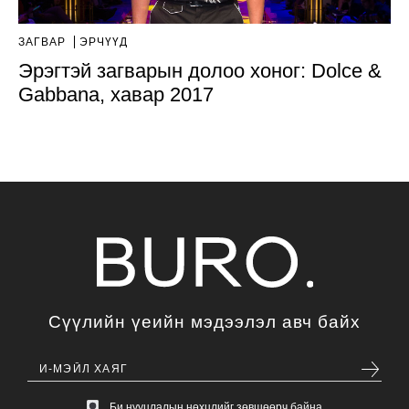
ЗАГВАР
ЭРЧҮҮД
Эрэгтэй загварын долоо хоног: Dolce &
Gabbana, хавар 2017
Сүүлийн үеийн мэдээлэл авч байх
Би нууцлалын нөхцлийг зөвшөөрч байна