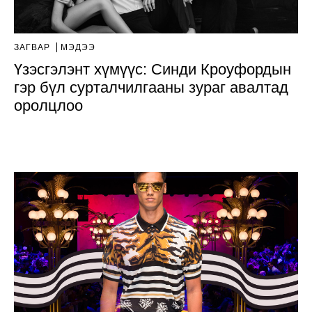
ЗАГВАР
МЭДЭЭ
Үзэсгэлэнт хүмүүс: Синди Кроуфордын
гэр бүл сурталчилгааны зураг авалтад
оролцлоо