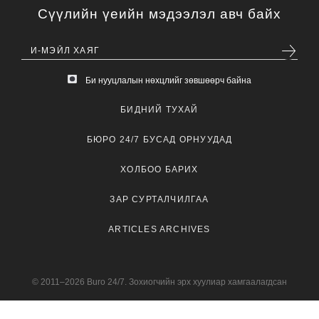
Сүүлийн үеийн мэдээлэл авч байх
Би нууцлалын нөхцлийг зөвшөөрч байна
БИДНИЙ ТУХАЙ
БЮРО 24/7 БУСАД ОРНУУДАД
ХОЛБОО БАРИХ
ЗАР СУРТАЛЧИЛГАА
ARTICLES ARCHIVES
© 2011–2026 Buro 24/7. Зохиогчийн эрх хуулиар хамгаалагдсан