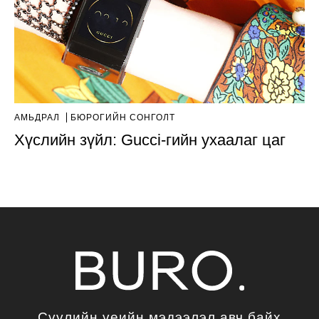
АМЬДРАЛ
БЮРОГИЙН СОНГОЛТ
Хүслийн зүйл: Gucci-гийн ухаалаг цаг
Сүүлийн үеийн мэдээлэл авч байх