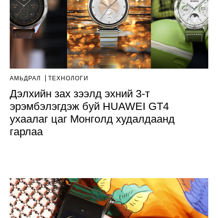
АМЬДРАЛ
ТЕХНОЛОГИ
Дэлхийн зах зээлд эхний 3-т
эрэмбэлэгдэж буй HUAWEI GT4
ухаалаг цаг Монголд худалдаанд
гарлаа