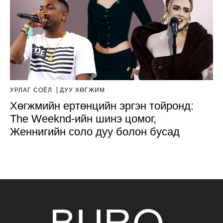
УРЛАГ СОЁЛ
ДУУ ХӨГЖИМ
Хөгжмийн ертөнцийн эргэн тойронд:
The Weeknd-ийн шинэ цомог,
Женнигийн соло дуу болон бусад