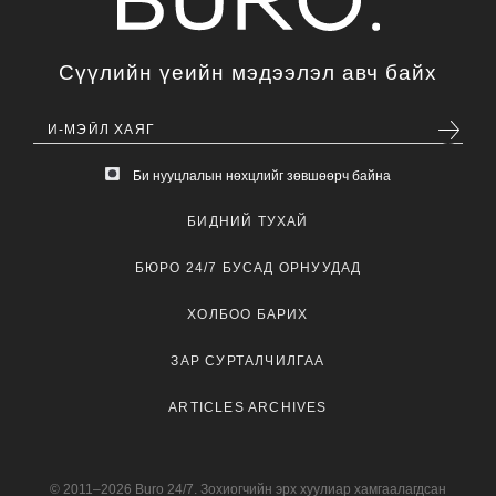
Сүүлийн үеийн мэдээлэл авч байх
Би нууцлалын нөхцлийг зөвшөөрч байна
БИДНИЙ ТУХАЙ
БЮРО 24/7 БУСАД ОРНУУДАД
ХОЛБОО БАРИХ
ЗАР СУРТАЛЧИЛГАА
ARTICLES ARCHIVES
© 2011–2026 Buro 24/7. Зохиогчийн эрх хуулиар хамгаалагдсан