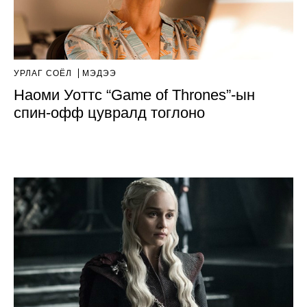
УРЛАГ СОЁЛ
МЭДЭЭ
Наоми Уоттс “Game of Thrones”-ын
спин-офф цувралд тоглоно