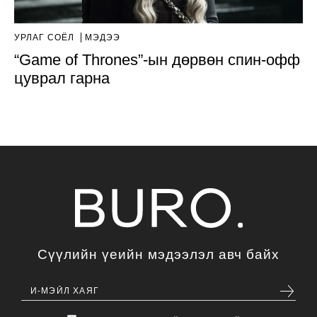
УРЛАГ СОЁЛ
МЭДЭЭ
“Game of Thrones”-ын дөрвөн спин-офф
цуврал гарна
Сүүлийн үеийн мэдээлэл авч байх