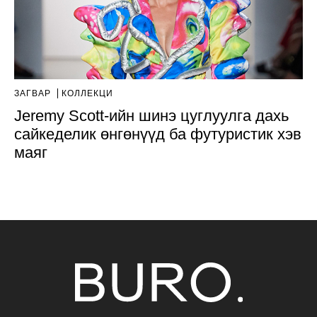
ЗАГВАР
КОЛЛЕКЦИ
Jeremy Scott-ийн шинэ цуглуулга дахь
сайкеделик өнгөнүүд ба футуристик хэв
маяг