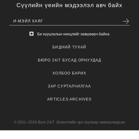
Сүүлийн үеийн мэдээлэл авч байх
Би нууцлалын нөхцлийг зөвшөөрч байна
БИДНИЙ ТУХАЙ
БЮРО 24/7 БУСАД ОРНУУДАД
ХОЛБОО БАРИХ
ЗАР СУРТАЛЧИЛГАА
ARTICLES ARCHIVES
© 2011–2026 Buro 24/7. Зохиогчийн эрх хуулиар хамгаалагдсан