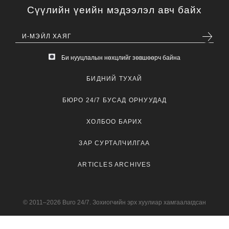
Сүүлийн үеийн мэдээлэл авч байх
Би нууцлалын нөхцлийг зөвшөөрч байна
БИДНИЙ ТУХАЙ
БЮРО 24/7 БУСАД ОРНУУДАД
ХОЛБОО БАРИХ
ЗАР СУРТАЛЧИЛГАА
ARTICLES ARCHIVES
© 2011–2026 Buro 24/7. Зохиогчийн эрх хуулиар хамгаалагдсан