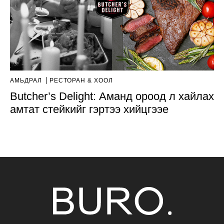
АМЬДРАЛ
РЕСТОРАН & ХООЛ
Butcher’s Delight: Аманд ороод л хайлах
амтат стейкийг гэртээ хийцгээе