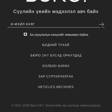
Сүүлийн үеийн мэдээлэл авч байх
Би нууцлалын нөхцлийг зөвшөөрч байна
БИДНИЙ ТУХАЙ
БЮРО 24/7 БУСАД ОРНУУДАД
ХОЛБОО БАРИХ
ЗАР СУРТАЛЧИЛГАА
ARTICLES ARCHIVES
© 2011–2026 Buro 24/7. Зохиогчийн эрх хуулиар хамгаалагдсан