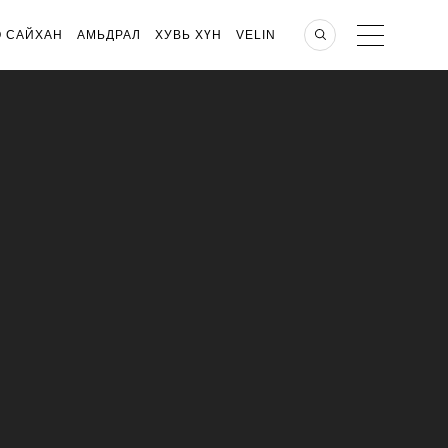
О САЙХАН
АМЬДРАЛ
ХУВЬ ХҮН
VELIN