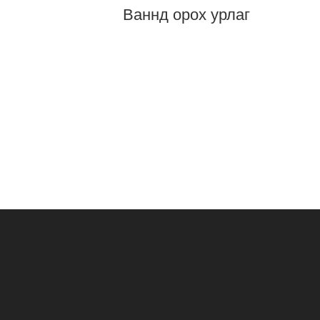
Ваннд орох урлаг