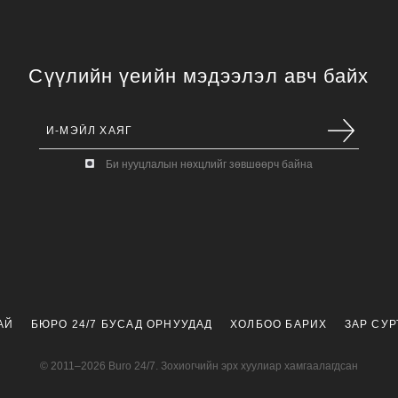
Сүүлийн үеийн мэдээлэл авч байх
Би нууцлалын нөхцлийг зөвшөөрч байна
АЙ
БЮРО 24/7 БУСАД ОРНУУДАД
ХОЛБОО БАРИХ
ЗАР СУ
© 2011–2026 Buro 24/7. Зохиогчийн эрх хуулиар хамгаалагдсан