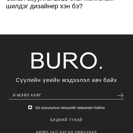
шилдэг дизайнер хэн бэ?
Сүүлийн үеийн мэдээлэл авч байх
Би нууцлалын нөхцлийг зөвшөөрч байна
БИДНИЙ ТУХАЙ
БЮРО 24/7 БУСАД ОРНУУДАД