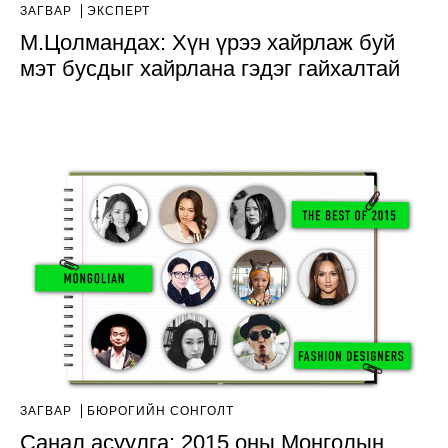
ЗАГВАР
ЭКСПЕРТ
М.Цолмандах: Хүн үрээ хайрлаж буй
мэт бусдыг хайрлана гэдэг гайхалтай
ЗАГВАР
БЮРОГИЙН СОНГОЛТ
Санал асуулга: 2015 оны Монголын