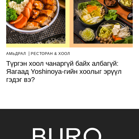
АМЬДРАЛ
РЕСТОРАН & ХООЛ
Түргэн хоол чанаргүй байх албагүй:
Яагаад Yoshinoya-гийн хоолыг эрүүл
гэдэг вэ?