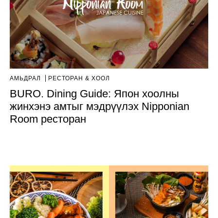
АМЬДРАЛ
РЕСТОРАН & ХООЛ
BURO. Dining Guide: Япон хоолны
жинхэнэ амтыг мэдрүүлэх Nipponian
Room ресторан