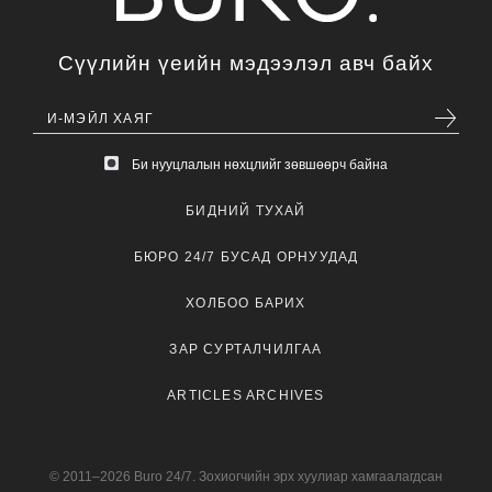
Сүүлийн үеийн мэдээлэл авч байх
Би нууцлалын нөхцлийг зөвшөөрч байна
БИДНИЙ ТУХАЙ
БЮРО 24/7 БУСАД ОРНУУДАД
ХОЛБОО БАРИХ
ЗАР СУРТАЛЧИЛГАА
ARTICLES ARCHIVES
© 2011–2026 Buro 24/7. Зохиогчийн эрх хуулиар хамгаалагдсан