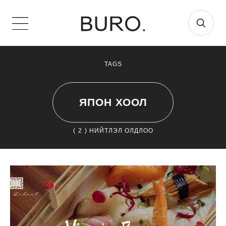
TAGS
ЯПОН ХООЛ
(
2
) НИЙТЛЭЛ ОЛДЛОО