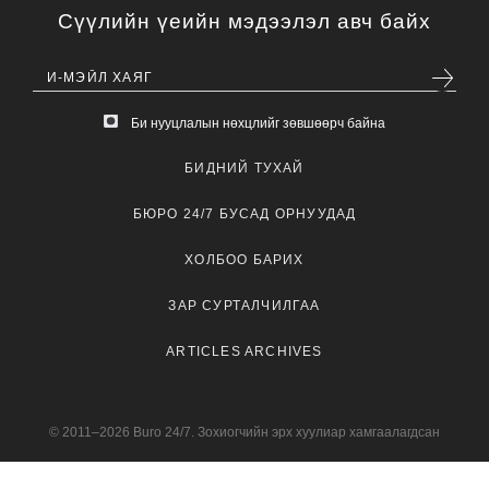
Сүүлийн үеийн мэдээлэл авч байх
Би нууцлалын нөхцлийг зөвшөөрч байна
БИДНИЙ ТУХАЙ
БЮРО 24/7 БУСАД ОРНУУДАД
ХОЛБОО БАРИХ
ЗАР СУРТАЛЧИЛГАА
ARTICLES ARCHIVES
© 2011–2026 Buro 24/7. Зохиогчийн эрх хуулиар хамгаалагдсан