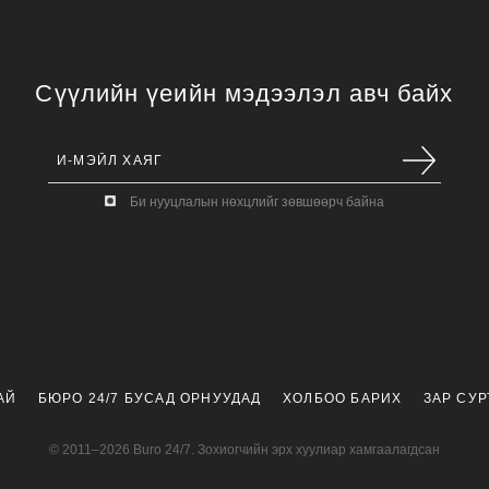
Сүүлийн үеийн мэдээлэл авч байх
Би нууцлалын нөхцлийг зөвшөөрч байна
АЙ
БЮРО 24/7 БУСАД ОРНУУДАД
ХОЛБОО БАРИХ
ЗАР СУ
© 2011–2026 Buro 24/7. Зохиогчийн эрх хуулиар хамгаалагдсан