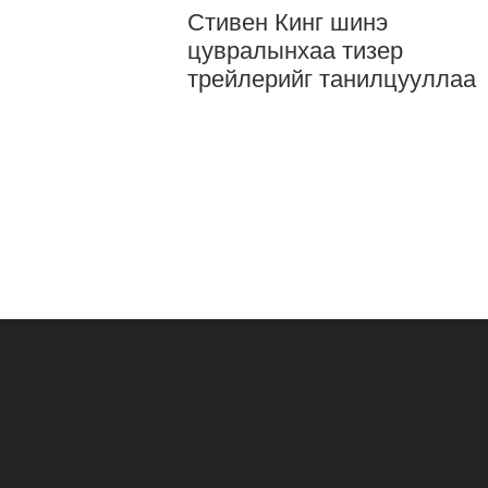
Стивен Кинг шинэ
цувралынхаа тизер
трейлерийг танилцууллаа