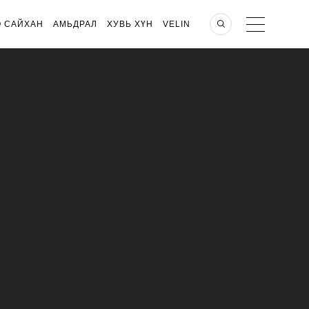
О САЙХАН
АМЬДРАЛ
ХУВЬ ХҮН
VELIN