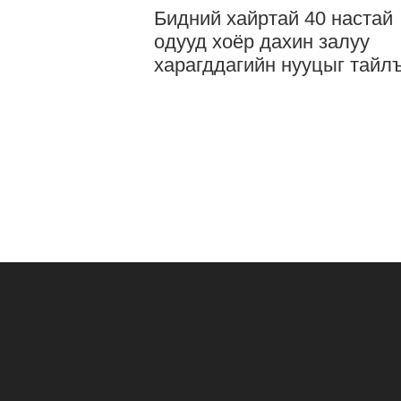
Бидний хайртай 40 настай
одууд хоёр дахин залуу
харагддагийн нууцыг тайл