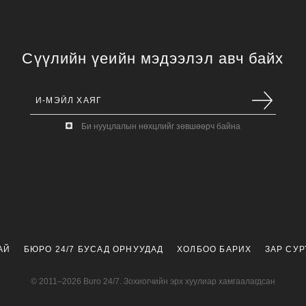
Сүүлийн үеийн мэдээлэл авч байх
Би нууцлалын нөхцлийг зөвшөөрч байна
АЙ
БЮРО 24/7 БУСАД ОРНУУДАД
ХОЛБОО БАРИХ
ЗАР СУ
© 2011–2026 Buro 24/7. Зохиогчийн эрх хуулиар хамгаалагдсан