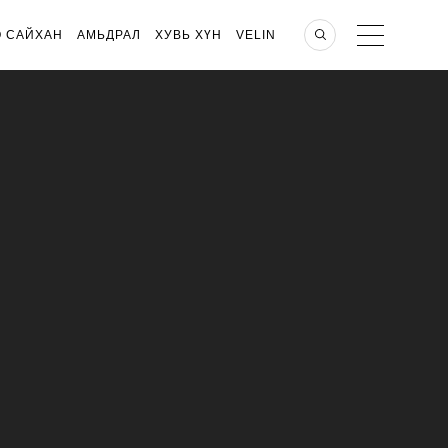
О САЙХАН
АМЬДРАЛ
ХУВЬ ХҮН
VELIN