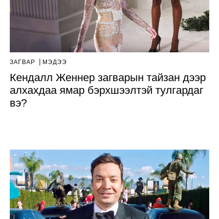
ЗАГВАР
МЭДЭЭ
Кендалл Женнер загварын тайзан дээр
алхахдаа ямар бэрхшээлтэй тулгардаг
вэ?