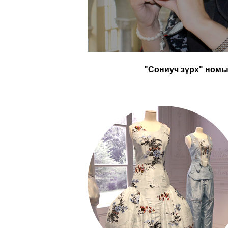
"Сониуч зүрх" номын