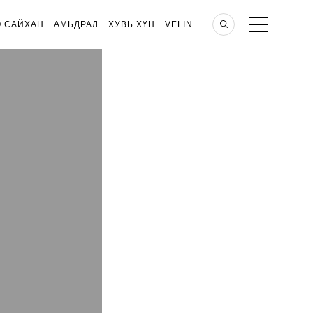
О САЙХАН
АМЬДРАЛ
ХУВЬ ХҮН
VELIN