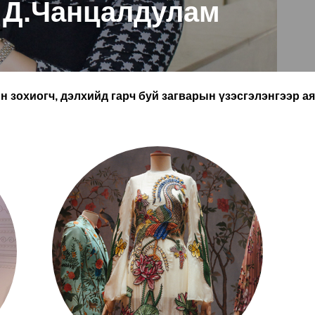
Д.Чанцалдулам
 зохиогч, дэлхийд гарч буй загварын үзэсгэлэнгээр а