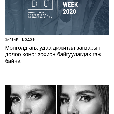
ЗАГВАР
МЭДЭЭ
Монголд анх удаа дижитал загварын
долоо хоног зохион байгуулагдах гэж
байна