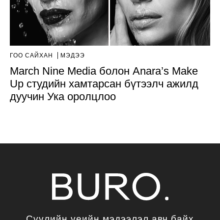
ГОО САЙХАН
МЭДЭЭ
March Nine Media болон Anara’s Make
Up студийн хамтарсан бүтээлч ажилд
дуучин Ука оролцлоо
Сүүлийн үеийн мэдээлэл авч байх