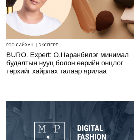
ГОО САЙХАН
ЭКСПЕРТ
BURO. Expert: О.Наранбилэг минимал
будалтын нууц болон өөрийн онцлог
төрхийг хайрлах талаар ярилаа