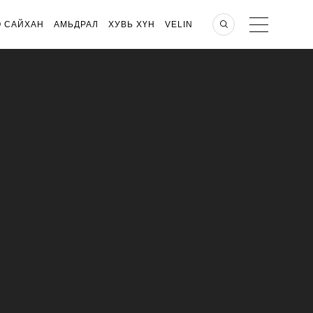
О САЙХАН
АМЬДРАЛ
ХУВЬ ХҮН
VELIN