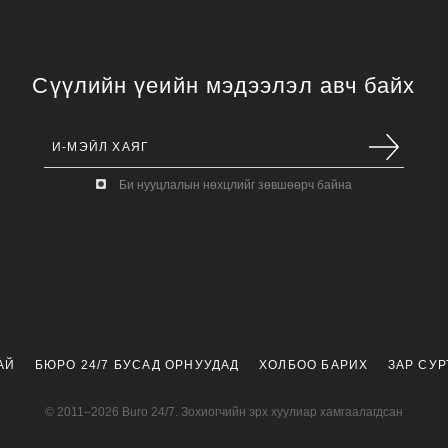
Сүүлийн үеийн мэдээлэл авч байх
Би нууцлалын нөхцлийг зөвшөөрч байна
АЙ
БЮРО 24/7 БУСАД ОРНУУДАД
ХОЛБОО БАРИХ
ЗАР СУ
© 2011–2026 Buro 24/7. Зохиогчийн эрх хуулиар хамгаалагдсан