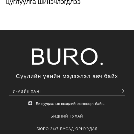
цуглуулга шинэчлэгдлээ
Сүүлийн үеийн мэдээлэл авч байх
Би нууцлалын нөхцлийг зөвшөөрч байна
БИДНИЙ ТУХАЙ
БЮРО 24/7 БУСАД ОРНУУДАД