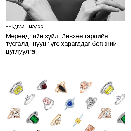
АМЬДРАЛ
МЭДЭЭ
Мөрөөдлийн зүйл: Зөвхөн гэрлийн
тусгалд "нууц" үгс харагддаг бөгжний
цуглуулга