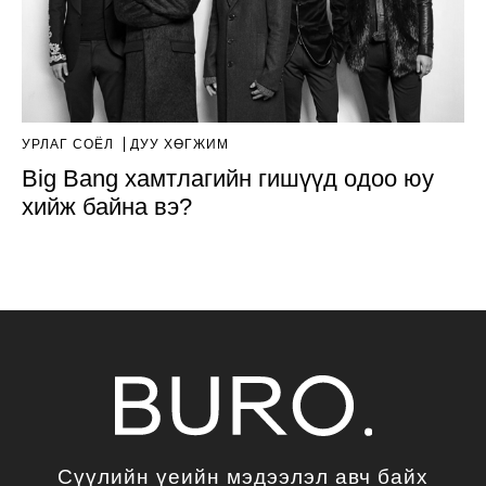
УРЛАГ СОЁЛ
ДУУ ХӨГЖИМ
Big Bang хамтлагийн гишүүд одоо юу
хийж байна вэ?
Сүүлийн үеийн мэдээлэл авч байх